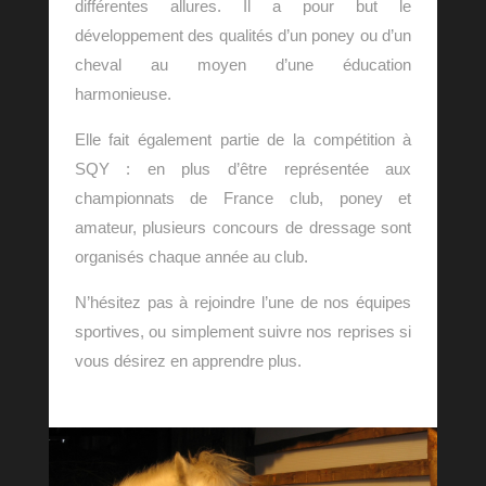
différentes allures. Il a pour but le
développement des qualités d’un poney ou d’un
cheval au moyen d’une éducation
harmonieuse.
Elle fait également partie de la compétition à
SQY : en plus d’être représentée aux
championnats de France club, poney et
amateur, plusieurs concours de dressage sont
organisés chaque année au club.
N’hésitez pas à rejoindre l’une de nos équipes
sportives, ou simplement suivre nos reprises si
vous désirez en apprendre plus.