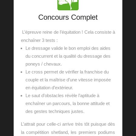
Concours Complet
L’épreuve reine de l’équitation !
Cela consiste à
enchaîner 3 tests :
Le dressage valide le bon emploi des aides
du concurrent et la qualité du dressage des
poneys / chevaux.
Le cross permet de vérifier la franchise du
couple et la maîtrise d’une vitesse imposée
en équitation d’extérieur.
Le saut d’obstacles révèle l’aptitude à
enchaîner un parcours, la bonne attitude et
des gestes techniques justes.
L’attrait pour celle-ci arrive très tôt puisque dès
la compétition shetland, les premiers podiums