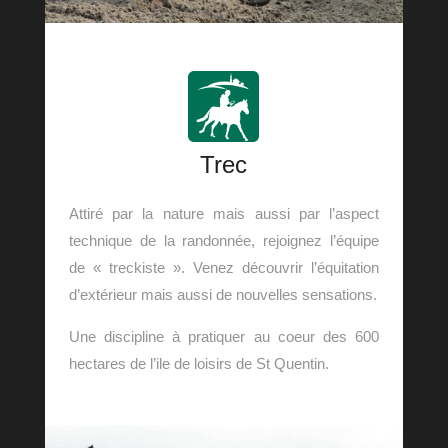
Trec
Attiré par la nature mais aussi par l’aspect
technique de la randonnée, rejoignez l’équipe
de « treckiste ». Venez découvrir l’équitation
d’extérieur mais aussi de nouvelles sensations.
Une discipline à pratiquer au coeur des 600
hectares de l’ile de loisirs de St Quentin.