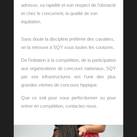
adresse, sa rapidité et son respect de l’obstacle
et chez le concurrent, la qualité de son
équitation.
Sans doute la discipline préférée des cavaliers,
on la retrouve à SQY sous toutes les coutures.
De l’initiation à la compétition, de la participation
aux organisations de concours nationaux, SQY
par ses infrastructures est l’une des plus
grandes vitrines de concours hippique.
Que ce soit pour vous perfectionner ou pour
entrer en compétition, contactez-nous.