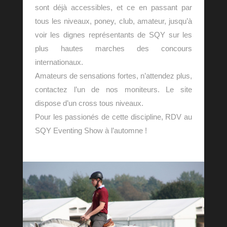
sont déjà accessibles, et ce en passant par
tous les niveaux, poney, club, amateur, jusqu’à
voir les dignes représentants de SQY sur les
plus hautes marches des concours
internationaux.
Amateurs de sensations fortes, n’attendez plus,
contactez l’un de nos moniteurs. Le site
dispose d’un cross tous niveaux.
Pour les passionés de cette discipline, RDV au
SQY Eventing Show à l’automne !