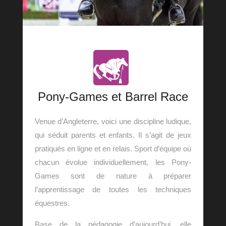
Pony-Games et Barrel Race
Venue d’Angleterre, voici une discipline ludique,
qui séduit parents et enfants.
Il s’agit de jeux
pratiqués en ligne et en relais. Sport d’équipe où
chacun évolue individuellement, les Pony-
Games sont de nature à préparer
l’apprentissage de toutes les techniques
équestres.
Base de la pédagogie d’aujourd’hui, elle